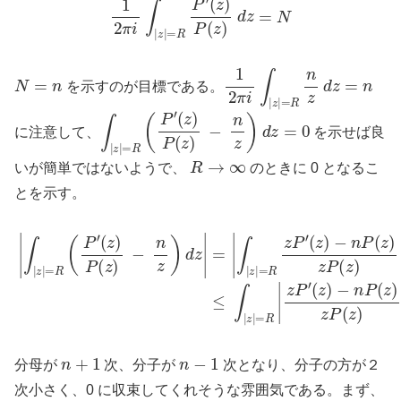
1
(
z
2
)
π
P
i
(
∫
z
|
z
)
d
|
=
z
R
=
P
N
′
N
=
n
1
2
π
i
∫
|
z
|
=
R
n
z
d
z
=
n
を示すのが目標である。
∫
|
z
|
=
R
(
P
′
(
z
)
P
(
z
)
−
n
z
)
d
z
=
0
に注意して、
を示せば良
R
→
∞
いが簡単ではないようで、
のときに 0 となるこ
とを示す。
|
∫
|
z
|
=
R
(
P
′
(
z
)
≤
P
∫
|
(
z
z
|
)
=
−
R
n
|
z
z
)
P
d
′
z
(
z
|
=
)
−
|
∫
|
n
z
P
|
=
(
z
R
)
z
z
P
P
′
(
(
z
z
)
)
|
−
|
d
n
z
P
|
(
z
)
z
P
(
z
n
+
1
n
−
1
分母が
次、分子が
次となり、分子の方が２
次小さく、0 に収束してくれそうな雰囲気である。まず、