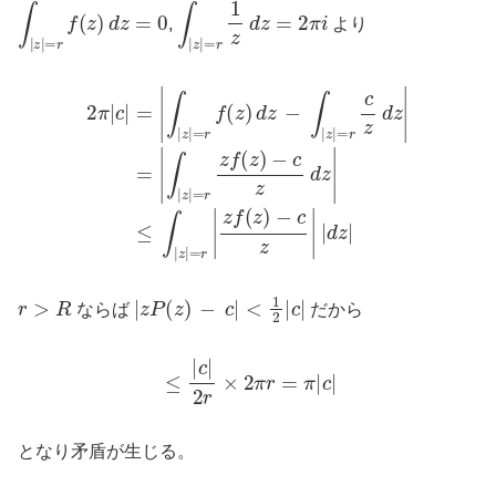
∫
|
z
|
=
r
f
(
z
)
d
z
=
0
∫
|
z
|
=
r
1
z
d
z
=
2
π
i
,
より
2
π
∫
|
|
z
c
|
|
=
=
r
|
z
∫
|
f
z
(
|
z
=
)
r
−
−
f
(
c
c
z
z
z
)
d
d
|
|
z
z
d
|
−
z
≤
∫
|
∫
|
|
z
z
|
|
=
=
r
r
c
|
z
z
f
d
(
z
z
)
|
=
|
r
>
R
|
z
P
(
z
)
−
c
|
<
1
2
|
c
|
ならば
だから
≤
|
c
|
2
r
×
2
π
r
=
π
|
c
|
となり矛盾が生じる。