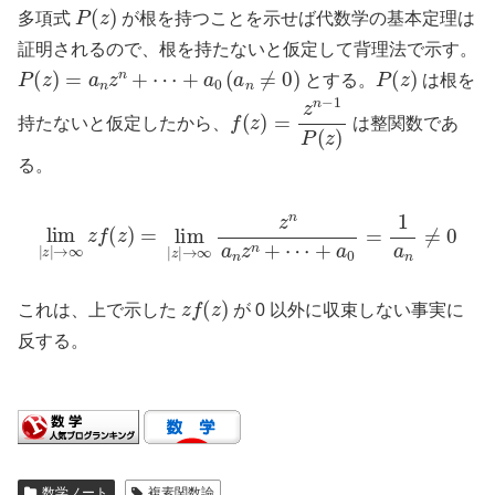
P
(
z
)
多項式
が根を持つことを示せば代数学の基本定理は
証明されるので、根を持たないと仮定して背理法で示す。
P
(
z
)
=
a
n
z
n
+
⋯
+
a
0
(
a
n
≠
0
)
P
(
z
)
とする。
は根を
f
(
z
)
=
z
n
−
1
P
(
z
)
持たないと仮定したから、
は整関数であ
る。
lim
|
z
|
→
∞
z
f
(
z
+
)
a
=
0
lim
=
1
|
z
a
|
n
→
≠
0
∞
z
n
a
n
z
n
+
⋯
z
f
(
z
)
これは、上で示した
が 0 以外に収束しない事実に
反する。
数学ノート
複素関数論