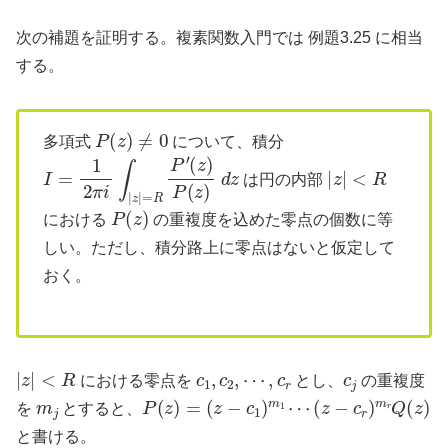
次の補題を証明する。複素関数入門では 例題3.25 に相当
する。
P
(
z
)
≠
0
多項式
について、積分
I
(
=
z
1
)
P
2
(
π
z
i
)
∫
d
|
z
z
|
=
R
P
′
|
z
|
<
R
は円の内部
P
(
z
)
における
の重複度を込めた零点の個数に等
しい。ただし、積分路上に零点はないと仮定して
おく。
|
z
|
<
R
c
1
,
c
2
,
⋯
,
c
r
c
j
における零点を
とし、
の重複度
m
j
P
(
z
)
=
(
z
−
c
1
)
m
1
⋯
(
z
−
c
r
)
m
r
Q
(
z
)
を
とすると、
と書ける。