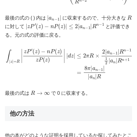
|
a
n
−
1
|
R
最後の式の ( ) 内は
に収束するので、十分大きな
|
z
P
′
(
z
)
−
n
P
(
z
)
|
≤
2
|
a
n
−
1
|
R
n
−
1
に対して
と評価でき
る。元の式の評価に戻る。
≤
2
π
R
×
2
|
a
∫
n
|
z
−
|
=
1
R
|
R
|
z
n
P
−
′
1
(
z
1
)
2
−
|
n
a
P
n
|
(
R
z
)
n
z
+
P
1
(
=
z
)
8
|
|
π
d
|
z
a
|
n
−
1
|
|
a
n
|
R
R
→
∞
最後の式は
で 0 に収束する。
他の方法
他の本がどのような証明を採用しているか探してみたとこ