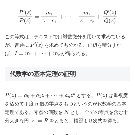
P
′
(
z
)
P
(
z
)
=
m
1
z
(
z
−
)
c
Q
1
(
+
z
⋯
)
+
m
r
z
−
c
r
+
Q
′
この等式は、テキストでは対数微分を用いて求めている
P
′
(
z
)
が、普通に
を求めても分かる。両辺を積分すれ
I
=
m
1
+
⋯
+
m
r
ば、
が得られる。
代数学の基本定理の証明
P
(
z
)
=
a
0
+
a
1
z
+
⋯
+
a
n
z
n
P
(
z
)
とする。
は重複度
n
を込めて丁度
個の零点をもつというのが代数学の基本
N
定理である。零点の個数を
とし、全ての零点を含む十
|
z
|
=
R
分大きな円
をとると、補題より次式を得る。