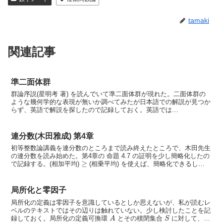
tamaki
関連記事
準二面体群
群論序説(星明考 著) を読んでいて準二面体群が現れた。二面体群の
ような幾何学的な表現が無いか調べてみたが日本語での解説が見つか
らず、英語で解説を探したので記録しておく。英語では
quasidihedral group または semi-d...
連分数(木田雅成) 第4章
初等整数論講義を連分数のところまで読み終えたところで、木田先生
の連分数を読み始めた。第4章の 命題 4.7 の証明を少し簡略化したの
≥
で記録する。(相加平均)
(相乗平均) を使えば、簡略化できるし、
場合分けも避けられる。(...
局所化と零因子
局所化の定義は零因子を意識しているとしか思えないが、私が読むレ
ベルのテキストではその辺りは触れていない。少し検討したことを記
A
S
録しておく。局所化の定義可換環
とその積閉集合
に対して、局