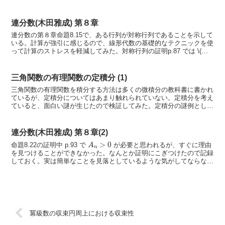
S
−
1
A
所化
を...
連分数(木田雅成) 第８章
連分数の第８章命題8.15で、ある行列が対称行列であることを示して
いる。計算が強引に感じるので、線形代数の基礎的なテクニックを使
って計算のストレスを軽減してみた。対称行列の証明p.87 では \(
B=\left( \begin{array...
三角関数の有理関数の定積分 (1)
三角関数の有理関数を積分する方法は多くの微積分の教科書に書かれ
ているが、定積分についてはあまり触れられていない。定積分を考え
ていると、面白い謎が生じたので検証してみた。定積分の謎例とし
て、三角関数の有理関数の不定積分 \( \display...
連分数(木田雅成) 第８章(2)
A
n
>
0
命題8.22の証明中 p.93 で
が必要と思われるが、すぐに理由
を見つけることができなかった。なんとか証明にこぎつけたので記録
しておく。実は簡単なことを見落としているような気がしてならな
p
k
い。準備
...
冪級数の収束円周上における収束性