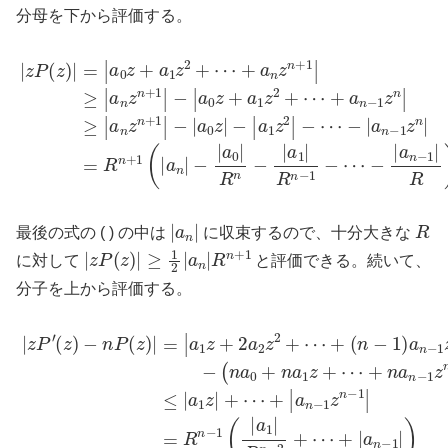
分母を下から評価する。
−
|
a
0
−
z
|
+
|
z
a
a
P
n
1
(
−
z
z
1
)
2
|
z
=
+
n
|
⋯
a
|
=
0
+
R
z
a
n
+
n
+
a
−
1
1
1
−
(
z
z
|
|
2
a
a
n
+
n
n
|
≥
⋯
|
−
−
|
a
1
|
+
a
n
|
a
R
0
z
n
|
)
n
R
z
+
n
n
1
+
−
|
1
−
|
a
|
|
≥
a
1
|
0
|
a
R
z
n
n
|
z
−
−
n
|
1
a
+
−
1
1
⋯
z
|
2
|
−
|
a
n
|
R
最後の式の ( ) の中は
に収束するので、十分大きな
|
z
P
(
z
)
|
≥
1
2
|
a
n
|
R
n
+
1
に対して
と評価できる。続いて、
分子を上から評価する。
|
(
+
z
n
|
P
a
a
n
′
0
(
z
−
+
)
1
n
−
z
a
n
n
1
P
−
z
(
1
+
z
|
⋯
)
=
|
=
R
+
|
a
n
n
1
−
a
z
1
n
+
(
−
|
2
a
1
a
1
z
2
n
|
R
z
−
2
n
1
+
−
+
⋯
2
n
+
a
+
⋯
n
(
n
z
+
n
−
|
)
a
1
|
≤
n
)
a
|
−
a
n
1
1
−
|
z
)
1
|
z
+
n
⋯
−
1
+
n