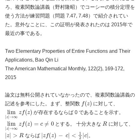
ろ、複素関数論講義（野村隆昭）でコーシーの積分定理を
使う方法が練習問題（問題 7.47, 7.48）で紹介されてい
た。意外なことに、この証明が発表されたのは 2015年で
最近の事である。
Two Elementary Properties of Entire Functions and Their
Applications, Bao Qin Li
The American Mathematical Monthly, 122(2), 169-172,
2015
論文は無料公開されていなかったので、複素関数論講義の
f
(
z
)
記述を参考にした。まず、整関数
に対して、
lim
→
∞
|
z
z
|
f
(
z
)
が存在するならば 0 であることを示す。
lim
|
z
|
→
∞
z
f
(
z
)
=
c
≠
0
R
とする。 十分大きな
に対して、
|
z
|
>
R
|
z
f
(
z
)
−
c
|
<
1
2
|
c
|
ならば
。